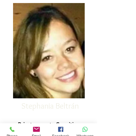
Stephania Beltrán
Psicoterapeuta Cognitivo
Conductual
Phone
Email
Facebook
Whatsapp